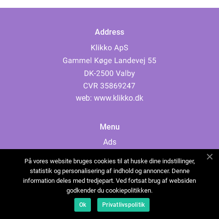
Address
web:
www.klikko.dk
Menu
Ads
About Us
På vores website bruges cookies til at huske dine indstillinger,
Cookies
statistik og personalisering af indhold og annoncer. Denne
information deles med tredjepart. Ved fortsat brug af websiden
Contact
godkender du cookiepolitikken.
Sitemap
Ok
Privatlivspolitik