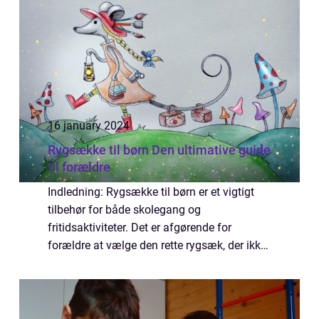
16 january 2024
Rygsække til børn Den ultimative guide
til forældre
Indledning: Rygsække til børn er et vigtigt
tilbehør for både skolegang og
fritidsaktiviteter. Det er afgørende for
forældre at vælge den rette rygsæk, der ikke
kun opfylder deres barns behov, men også
støtter deres helbred og sikkerhed. I denne
arti...