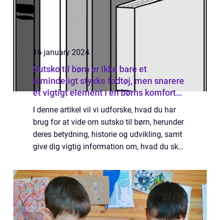
16 january 2024
Sutsko til børn er ikke bare et
almindeligt stykke fodtøj, men snarere
et vigtigt element i en børns komfort
og sikkerhed
I denne artikel vil vi udforske, hvad du har
brug for at vide om sutsko til børn, herunder
deres betydning, historie og udvikling, samt
give dig vigtig information om, hvad du skal
kigge efter, når du køber sutsko til dit barn.
Sektion 1: Introduktio...