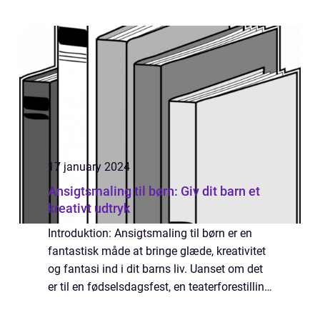
stilfuld form for tøj, der giver børnene
mulighed for at føle sig speciel...
17 january 2024
Ansigtsmaling til børn: Giv dit barn et
kreativt udtryk
Introduktion: Ansigtsmaling til børn er en
fantastisk måde at bringe glæde, kreativitet
og fantasi ind i dit barns liv. Uanset om det
er til en fødselsdagsfest, en teaterforestilling
eller bare et legende øjeblik derhjemme, kan