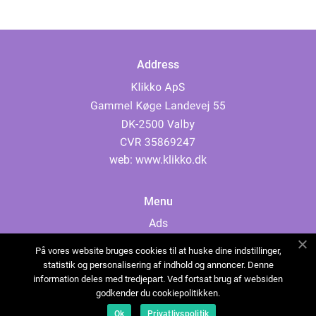
Address
web:
www.klikko.dk
Menu
Ads
About Us
På vores website bruges cookies til at huske dine indstillinger,
Cookies
statistik og personalisering af indhold og annoncer. Denne
information deles med tredjepart. Ved fortsat brug af websiden
Contact
godkender du cookiepolitikken.
Sitemap
Ok
Privatlivspolitik