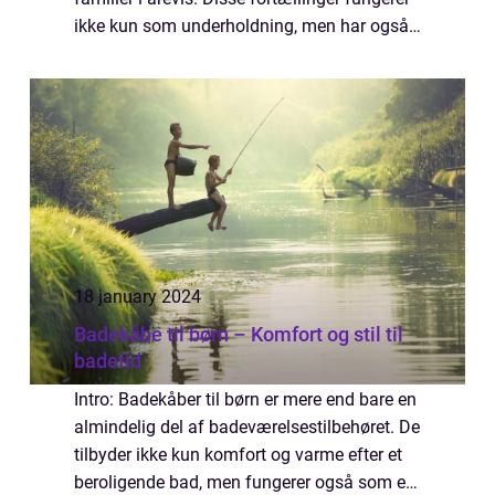
ikke kun som underholdning, men har også
en række andre positive virkninger på børns
udvikling og søvnkvalitet. I denn...
18 january 2024
Badekåbe til børn – Komfort og stil til
badetid
Intro: Badekåber til børn er mere end bare en
almindelig del af badeværelsestilbehøret. De
tilbyder ikke kun komfort og varme efter et
beroligende bad, men fungerer også som en