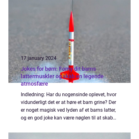
17 january 2024
Jokes for børn: Forny dit barns
lattermuskler og skab en legende
atmosfære
Indledning: Har du nogensinde oplevet, hvor
vidunderligt det er at høre et barn grine? Der
er noget magisk ved lyden af et barns latter,
og en god joke kan være nøglen til at skabe
denne glade atmosfære. “Jokes for børn” er
en skatkiste a...