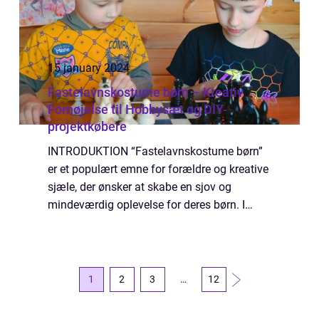
15 january 2024
Fastelavnskostume børn – Kreativ
Fornøjelse til Hobbysæt og DIY-
projektkøbere
INTRODUKTION “Fastelavnskostume børn”
er et populært emne for forældre og kreative
sjæle, der ønsker at skabe en sjov og
mindeværdig oplevelse for deres børn. I
denne artikel vil vi dykke ned i, hvad der er
vigtigt at vide om fastelavnsko...
1
2
3
…
12