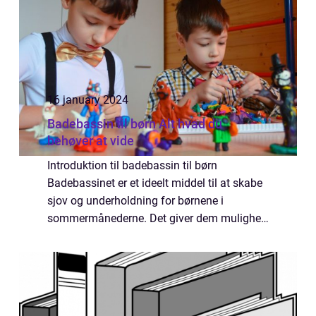
16 january 2024
Badebassin til børn Alt hvad du
behøver at vide
Introduktion til badebassin til børn
Badebassinet er et ideelt middel til at skabe
sjov og underholdning for børnene i
sommermånederne. Det giver dem mulighed
for at forblive kølige og samtidig nyde leg og
sjov i vandet. Men hvad er et badebassin
til...