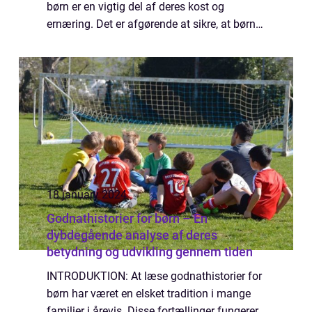
børn er en vigtig del af deres kost og
ernæring. Det er afgørende at sikre, at børn
får de nødvendige næringsstoffer og
vitaminer, samtidig med at det ska...
18 january 2024
Godnathistorier for børn – En
dybdegående analyse af deres
betydning og udvikling gennem tiden
INTRODUKTION: At læse godnathistorier for
børn har været en elsket tradition i mange
familier i årevis. Disse fortællinger fungerer