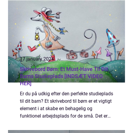
ansigtsmaling forvandl...
17 january 2024
Skrivebord Børn: Et Must-Have Til Dit
Barns Studieplads [INDSÆT VIDEO
HER]
Er du på udkig efter den perfekte studieplads
til dit barn? Et skrivebord til børn er et vigtigt
element i at skabe en behagelig og
funktionel arbejdsplads for de små. Det er
essentielt, at deres arbejdsmiljø er
ergonomisk korrekt og inspirerende, så...