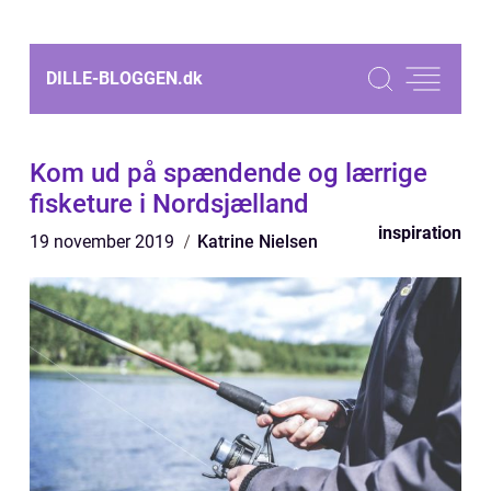
DILLE-BLOGGEN.
dk
Kom ud på spændende og lærrige
fisketure i Nordsjælland
inspiration
19 november 2019
Katrine Nielsen