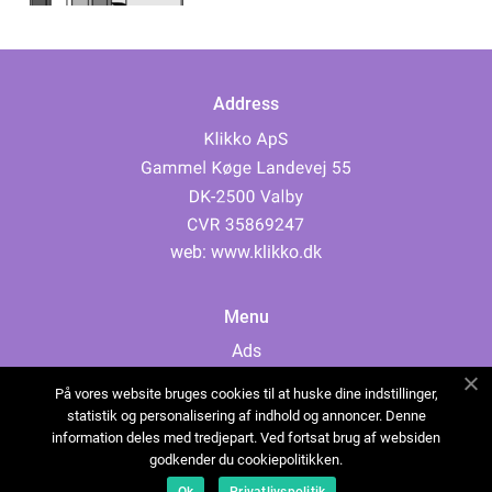
Address
web:
www.klikko.dk
Menu
Ads
About Us
På vores website bruges cookies til at huske dine indstillinger,
Cookies
statistik og personalisering af indhold og annoncer. Denne
information deles med tredjepart. Ved fortsat brug af websiden
Contact
godkender du cookiepolitikken.
Sitemap