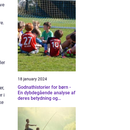
ive
e.
ler
18 january 2024
Godnathistorier for børn -
er,
En dybdegående analyse af
r i
deres betydning og
ke
udvikling gennem tiden