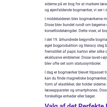
siderne på en bog for at markere læse
og øjenfaldende bogmærker, vi ser i 
I middelalderen blev bogmærkerne me
Disse blev bundet rundt om bøgerne og
korsettsidelængder. Dette viser, at 
I det 19. århundrede begyndte bogmær
øget bogproduktion og literacy steg 
fremstillet af papir, karton eller sil
eksklusive emblemer. Disse lavet-i-
blev ofte set som statussymboler.
I dag er bogmærker blevet tilpasset t
kan du finde magnetiske bogmærker, d
form af elastikker, der holder sidern
læseapparater og smartphones. Disse
forskellige enheder eller bøger.
Valg af det Perfekt