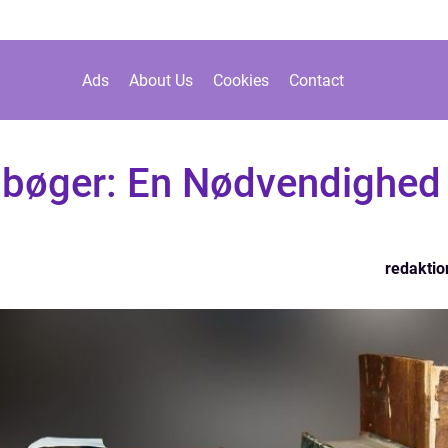
Ads
About Us
Cookies
Contact
 bøger: En Nødvendighed
redaktio