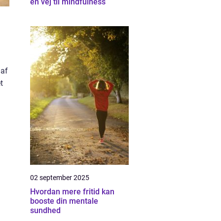
en vej til mindfulness
 af
t
02 september 2025
Hvordan mere fritid kan
booste din mentale
sundhed