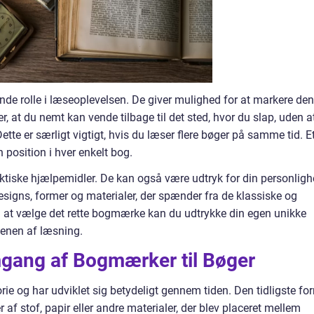
nde rolle i læseoplevelsen. De giver mulighed for at markere den
er, at du nemt kan vende tilbage til det sted, hvor du slap, uden a
Dette er særligt vigtigt, hvis du læser flere bøger på samme tid. E
 position i hver enkelt bog.
tiske hjælpemidler. De kan også være udtryk for din personlig
designs, former og materialer, der spænder fra de klassiske og
ed at vælge det rette bogmærke kan du udtrykke din egen unikke
denen af læsning.
gang af Bogmærker til Bøger
ie og har udviklet sig betydeligt gennem tiden. Den tidligste fo
af stof, papir eller andre materialer, der blev placeret mellem