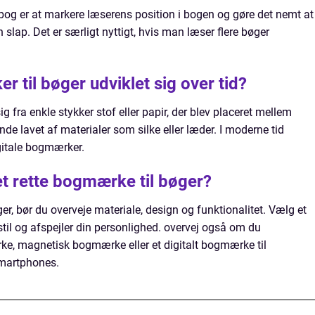
og er at markere læserens position i bogen og gøre det nemt at
n slap. Det er særligt nyttigt, hvis man læser flere bøger
 til bøger udviklet sig over tid?
g fra enkle stykker stof eller papir, der blev placeret mellem
nde lavet af materialer som silke eller læder. I moderne tid
gitale bogmærker.
t rette bogmærke til bøger?
r, bør du overveje materiale, design og funktionalitet. Vælg et
n stil og afspejler din personlighed. overvej også om du
rke, magnetisk bogmærke eller et digitalt bogmærke til
smartphones.