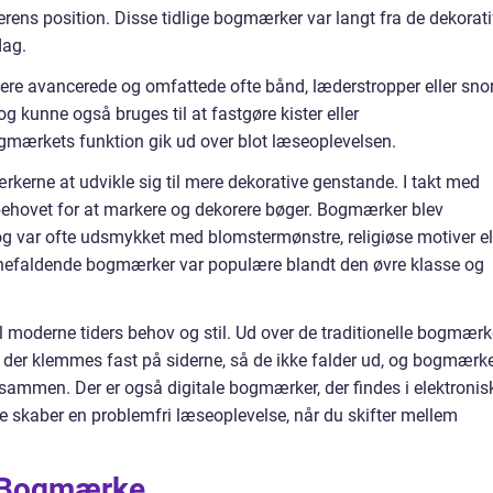
rens position. Disse tidlige bogmærker var langt fra de dekorat
dag.
re avancerede og omfattede ofte bånd, læderstropper eller snor
 kunne også bruges til at fastgøre kister eller
bogmærkets funktion gik ud over blot læseoplevelsen.
kerne at udvikle sig til mere dekorative genstande. I takt med
behovet for at markere og dekorere bøger. Bogmærker blev
ke og var ofte udsmykket med blomstermønstre, religiøse motiver el
øjnefaldende bogmærker var populære blandt den øvre klasse og
il moderne tiders behov og stil. Ud over de traditionelle bogmærk
er klemmes fast på siderne, så de ikke falder ud, og bogmærke
e sammen. Der er også digitale bogmærker, der findes i elektronis
 skaber en problemfri læseoplevelse, når du skifter mellem
e Bogmærke