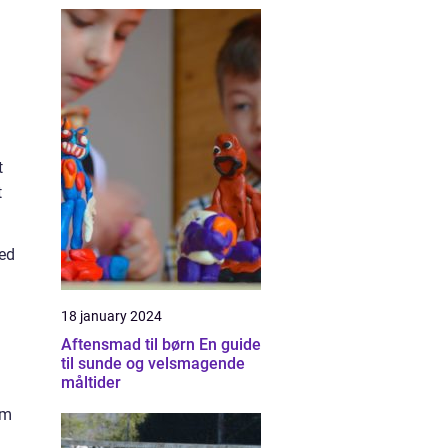
t
t
hed
18 january 2024
Aftensmad til børn En guide
til sunde og velsmagende
måltider
rm