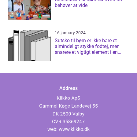
behøver at vide
16 january 2024
Sutsko til børn er ikke bare et
almindeligt stykke fodtøj, men
snarere et vigtigt element i en
børns...
Address
web:
www.klikko.dk