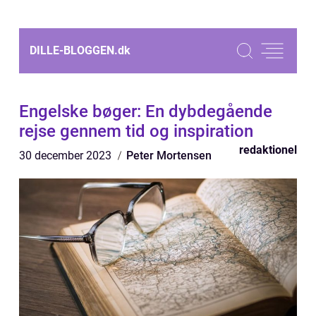
DILLE-BLOGGEN.
dk
Engelske bøger: En dybdegående
rejse gennem tid og inspiration
redaktionel
30 december 2023
Peter Mortensen