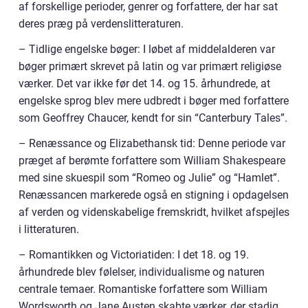
af forskellige perioder, genrer og forfattere, der har sat
deres præg på verdenslitteraturen.
– Tidlige engelske bøger: I løbet af middelalderen var
bøger primært skrevet på latin og var primært religiøse
værker. Det var ikke før det 14. og 15. århundrede, at
engelske sprog blev mere udbredt i bøger med forfattere
som Geoffrey Chaucer, kendt for sin “Canterbury Tales”.
– Renæssance og Elizabethansk tid: Denne periode var
præget af berømte forfattere som William Shakespeare
med sine skuespil som “Romeo og Julie” og “Hamlet”.
Renæssancen markerede også en stigning i opdagelsen
af verden og videnskabelige fremskridt, hvilket afspejles
i litteraturen.
– Romantikken og Victoriatiden: I det 18. og 19.
århundrede blev følelser, individualisme og naturen
centrale temaer. Romantiske forfattere som William
Wordsworth og Jane Austen skabte værker, der stadig