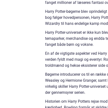
fanget millioner af læseres fantasi o
Harry Potter-bøgerne blev oprindeligt
bog følger hovedpersonen, Harry Pott
Wizardry til hans endelige kamp mod
Harry Potter-universet er ikke kun bl
temaparker, merchandise og endda tea
fanget både børn og voksne.
En af de vigtigste aspekter ved Harry 
verden fyldt med magi og eventyr. R
troldmænd og hekse eksisterer side 
Bøgerne introducerer os til en række
Weasley og Hermione Granger, samt 
virkelig skiller Harry Potter-universe
der gennemsyrer serien.
Historien om Harry Potters rejse mod
kærlighed. Rowling formår at skildre