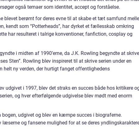
søger også temaer som identitet, accept og forståelse.
rne blevet berømt for deres evne til at skabe et tæt samfund mel
ien, kendt som “Potterheads”, har dyrket et fællesskab omkring
te har resulteret i talrige konventioner, fanfiction, cosplay og
gyndte i midten af 1990’erne, da J.K. Rowling begyndte at skriv
ses Sten”. Rowling blev inspireret til at skrive serien under en
 helt ny verden, der hurtigt fanget offentlighedens
ev udgivet i 1997, blev det straks en succes både hos kritikere o
f serien, og hver efterfølgende udgivelse blev mødt med enorm
på bogen, udgivet og blev en kæmpe succes i biograferne.
v læserne og fansene mulighed for at se deres yndlingskaraktere