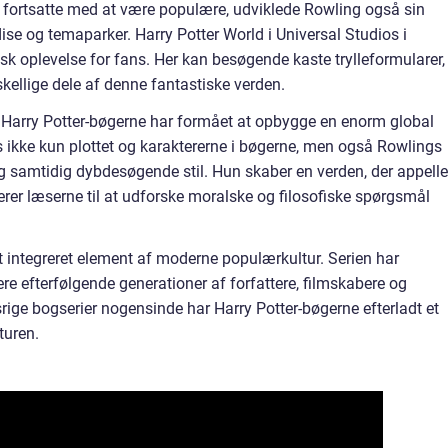
 fortsatte med at være populære, udviklede Rowling også sin
se og temaparker. Harry Potter World i Universal Studios i
k oplevelse for fans. Her kan besøgende kaste trylleformularer,
ellige dele af denne fantastiske verden.
Harry Potter-bøgerne har formået at opbygge en enorm global
ikke kun plottet og karaktererne i bøgerne, men også Rowlings
 og samtidig dybdesøgende stil. Hun skaber en verden, der appelle
erer læserne til at udforske moralske og filosofiske spørgsmål
et integreret element af moderne populærkultur. Serien har
ere efterfølgende generationer af forfattere, filmskabere og
ige bogserier nogensinde har Harry Potter-bøgerne efterladt et
turen.