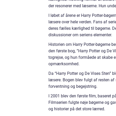
der resonerer med læserne. Hun under
I løbet af årene er Harry Potter-bøge
læsere over hele verden. Fans af ser
deres fælles kærlighed til bøgerne. Det
diskussioner om seriens elementer.
Historien om Harry Potter-bøgerne be
den første bog, “Harry Potter og De Vi
togrejse, og hun formåede at skabe en
opmærksomhed.
Da “Harry Potter og De Vises Sten” bl
læsere. Bogen blev fulgt af resten a
forventning og begejstring.
I 2001 blev den første film, baseret 
Filmserien fulgte nøje bøgerne og ga
og historier på det store lærred.