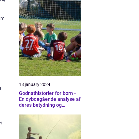
lem
e
18 january 2024
g
Godnathistorier for børn -
En dybdegående analyse af
deres betydning og
udvikling gennem tiden
r