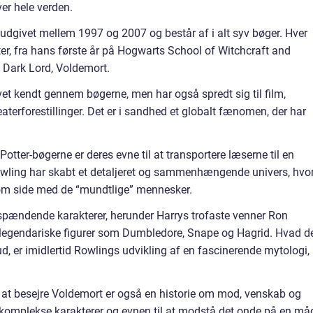
ver hele verden.
 udgivet mellem 1997 og 2007 og består af i alt syv bøger. Hver
er, fra hans første år på Hogwarts School of Witchcraft and
 Dark Lord, Voldemort.
evet kendt gennem bøgerne, men har også spredt sig til film,
terforestillinger. Det er i sandhed et globalt fænomen, der har
Potter-bøgerne er deres evne til at transportere læserne til en
owling har skabt et detaljeret og sammenhængende univers, hvo
om side med de “mundtlige” mennesker.
 spændende karakterer, herunder Harrys trofaste venner Ron
legendariske figurer som Dumbledore, Snape og Hagrid. Hvad d
t ud, er imidlertid Rowlings udvikling af en fascinerende mytologi,
 at besejre Voldemort er også en historie om mod, venskab og
 komplekse karakterer og evnen til at modstå det onde på en må