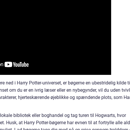
re ned i Harry Potter-universet, er bøgerne en ubestridelig kilde ti
t om du er en ivrig læser eller en nybegynder, vil du uden tvivl
karakterer, hjerteskærende øjeblikke og spændende plots, som Ha
lokale bibliotek eller boghandel og tag turen til Hogwarts, hvor
. Husk, at Harry Potter-bøgerne har evnen til at fortrylle alle ald
er muligt. Lad bøgerne tage dig med på en rejse gennem trolddom