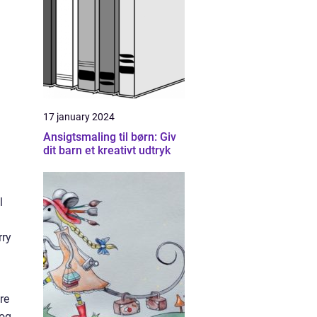
17 january 2024
Ansigtsmaling til børn: Giv
dit barn et kreativt udtryk
l
rry
re
 og