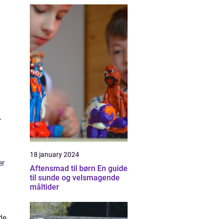
r
18 january 2024
er
Aftensmad til børn En guide
til sunde og velsmagende
måltider
de,