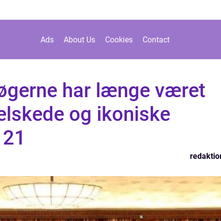
Ads
About Us
Cookies
Contact
bøgerne har længe været
elskede og ikoniske
 21
redaktio