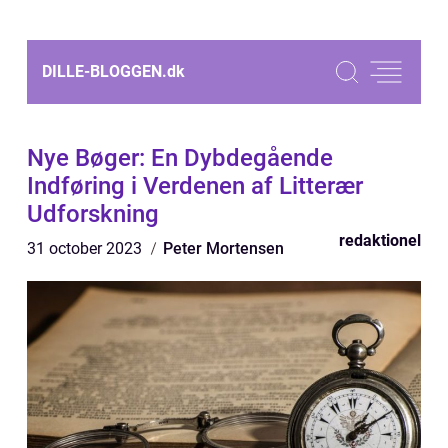
DILLE-BLOGGEN.
dk
Nye Bøger: En Dybdegående
Indføring i Verdenen af Litterær
Udforskning
redaktionel
31 october 2023
Peter Mortensen