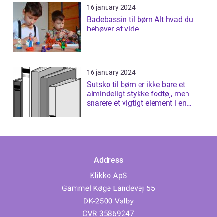
16 january 2024
Badebassin til børn Alt hvad du
behøver at vide
16 january 2024
Sutsko til børn er ikke bare et
almindeligt stykke fodtøj, men
snarere et vigtigt element i en
børns...
Address